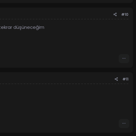
#10
n tekrar düşüneceğim
#11