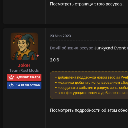
Посмотреть страницу этого ресурса...
23 Мар 2023
Devill обновил ресурс
Junkyard Event
2.0.6
Описание
Joker
Team Rust Mods
Ивент начинается с уведомления в чат о 
- добавлена поддержка новой версии Pve
АДМИНИСТРАТОР
- механика добычи с использованием сбор
C# РАЗРАБОТЧИК
- координаты события и радиус зоны собы
- в конфигурацию плагина добавлен списо
Посмотреть подробности об этом обнов