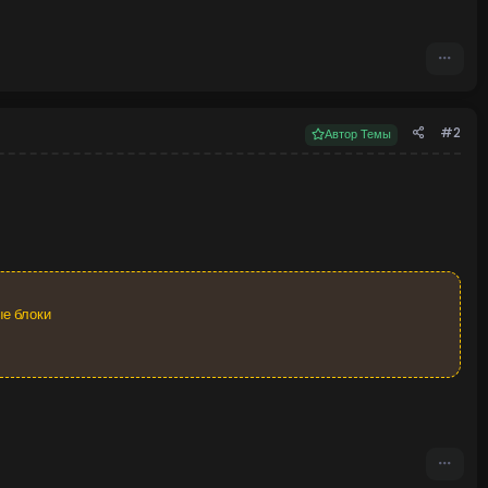
#2
Автор Темы
ее в локации появляются NPC, пресеты которых вы можете...
ые блоки