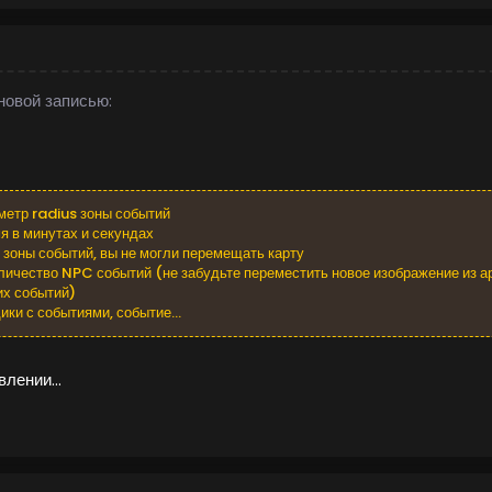
новой записью:
метр radius зоны событий
я в минутах и секундах
 зоны событий, вы не могли перемещать карту
личество NPC событий (не забудьте переместить новое изображение из ар
их событий)
ики с событиями, событие...
лении...