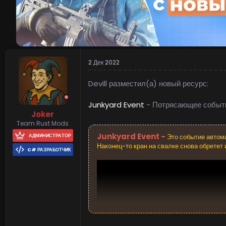
2 Дек 2022
Devill разместил(а) новый ресурс:
Junkyard Event
- Потрясающее событи
Joker
Team Rust Mods
Junkyard Event -
АДМИНИСТРАТОР
Это событие автома
Наконец-то кран на свалке снова обретет
C# РАЗРАБОТЧИК