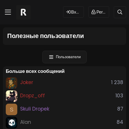
Вход
Регистрация
Полезные пользователи
Пользователи
Больше всех сообщений
Joker
1 238
Dropz_off
103
Skuli Dropek
87
S
Alan
84