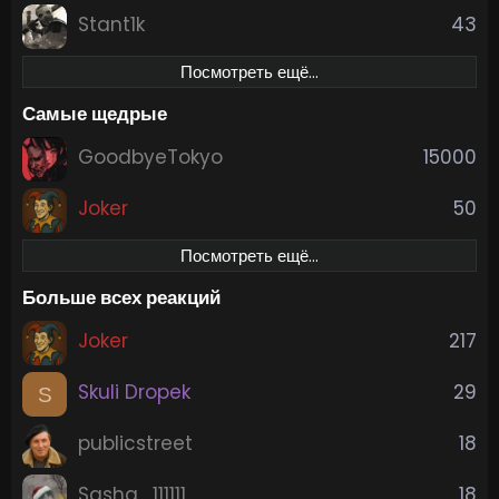
Stant1k
43
Посмотреть ещё…
Самые щедрые
GoodbyeTokyo
15000
Joker
50
Посмотреть ещё…
Больше всех реакций
Joker
217
Skuli Dropek
29
S
publicstreet
18
Sasha_111111
18