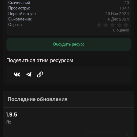
Скачиваний
20
Просмотры
1 047
Первый выпуск
29 Ноя 2024
Обновление
8 Дек 2024
0
Оценка
,
0 оценок
0
0
з
Обсудить ресурс
в
ё
з
Поделиться этим ресурсом
д
Vkontakte
Telegram
Ссылка
Последние обновления
1.9.5
fix