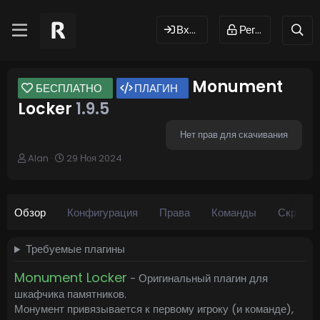
Вход
Регистрация
Monument
БЕСПЛАТНО
ПЛАГИН
Locker
1.9.5
Нет прав для скачивания
А
Д
Alan
29 Ноя 2024
в
а
т
т
о
а
р
с
Обзор
Конфигурация
Права
Команды
Скринш
о
з
д
Требуемые плагины
а
н
Monument Locker
- Оригинальный плагин для
и
шкафчика памятников.
я
Монумент привязывается к первому игроку (и команде),