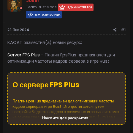
Joker
Team Rust Mods
АДМИНИСТРАТОР
C# РАЗРАБОТЧИК
28 Янв 2024
#1
KACAT разместил(а) новый ресурс:
Server FPS Plus
- Плагин FpsPlus предназначен для
оптимизации частоты кадров сервера в игре Rust
О сервере FPS Plus​
Плагин FpsPlus предназначен для оптимизации частоты
кадров сервера в игре Rust. Это достигается путем
настройки бюджетов кадров в различных игровых системах
на основе средней скорости сервера в секунду (FPS) за 1
Нажмите для раскрытия...
минуту. Плагин разработан для поддержания целевого
уровня FPS, который можно настроить в файле