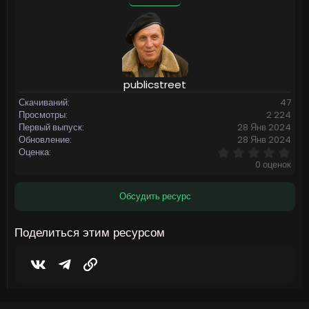
publicstreet
Скачиваний
47
Просмотры
2 224
Первый выпуск
28 Янв 2024
Обновление
28 Янв 2024
0
Оценка
,
0 оценок
0
0
з
Обсудить ресурс
в
ё
з
Поделиться этим ресурсом
д
Vkontakte
Telegram
Ссылка