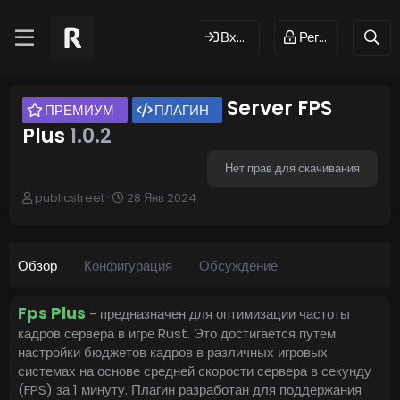
Вход
Регистрация
Server FPS
ПРЕМИУМ
ПЛАГИН
Plus
1.0.2
Нет прав для скачивания
А
Д
publicstreet
28 Янв 2024
в
а
т
т
о
а
р
с
Обзор
Конфигурация
Обсуждение
о
з
д
Fps Plus
- предназначен для оптимизации частоты
а
кадров сервера в игре Rust. Это достигается путем
н
настройки бюджетов кадров в различных игровых
и
системах на основе средней скорости сервера в секунду
я
(FPS) за 1 минуту. Плагин разработан для поддержания