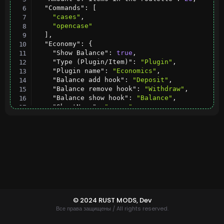
"Commands"
:
[
"cases"
,
"opencase"
]
,
"Economy"
:
{
"Show Balance"
:
true
,
"Type (Plugin/Item)"
:
"Plugin"
,
"Plugin name"
:
"Economics"
,
"Balance add hook"
:
"Deposit"
,
"Balance remove hook"
:
"Withdraw"
,
"Balance show hook"
:
"Balance"
,
"ShortName"
:
"scrap"
,
"Display Name (empty - default)"
:
""
,
"Skin"
:
0
}
,
"Rarity Colors (chance - color)"
:
{
"70"
:
{
"HEX"
:
"#AFAFAF"
,
"Opacity (0 - 100)"
:
75.0
}
,
"65"
:
{
"HEX"
:
"#6496E1"
,
© 2024 RUST MODS,
Dev
"Opacity (0 - 100)"
:
75.0
Все права защищены / All rights reserved.
}
,
"55"
:
{