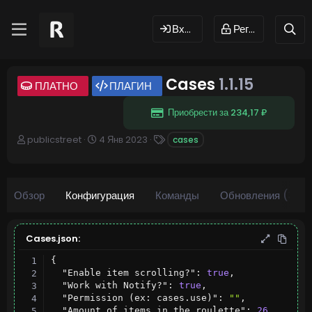
Вход
Регистрация
Cases
1.1.15
ПЛАТНО
ПЛАГИН
Приобрести за 234,17 ₽
А
Д
Т
publicstreet
4 Янв 2023
cases
в
а
е
т
т
г
о
а
и
р
с
Обзор
Конфигурация
Команды
Обновления (3)
о
з
д
а
Cases.json:
н
{
и
"Enable item scrolling?"
:
true
,
я
"Work with Notify?"
:
true
,
"Permission (ex: cases.use)"
:
""
,
"Amount of items in the roulette"
:
26
,