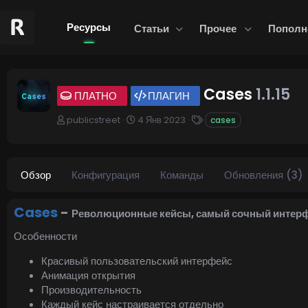
Ресурсы
Статьи
Прочее
Пополн
Cases
1.1.15
ПЛАТНО
ПЛАГИН
А
Д
Т
publicstreet
4 Янв 2023
cases
в
а
е
т
т
г
о
а
и
р
с
Обзор
Конфигурация
Команды
Обновления (3)
о
з
д
Cases
-
Революционные кейсы, самый сочный интерфе
а
н
Особенности
и
я
Красивый пользовательский интерфейс
Анимация открытия
Производительность
Каждый кейс настраивается отдельно