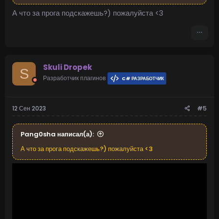
А что за прога подскажешь?) пожалуйста <3
Skuli Dropek
S
Разработчик плагинов
C# РАЗРАБОТЧИК
12 Сен 2023
#5
Pang0sha написал(а):
А что за прога подскажешь?) пожалуйста <3