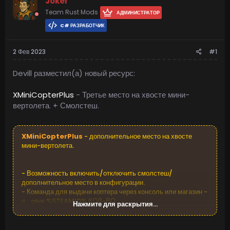
Joker
Team Rust Mods
АДМИНИСТРАТОР
C# РАЗРАБОТЧИК
2 Фев 2023
#1
Devill разместил(а) новый ресурс:
XMiniCopterPlus
- Третье место на хвосте мини-
вертолета. + Смолстеш.
XMiniCopterPlus
- дополнительное место на хвосте
мини-вертолета.
- Возможность включить/отключить смолстеш/
дополнительное место в конфигурации.
- Команда для выдачи коптера через консоль или магазин -
c_give %STEAMID% КОЛ-ВО
Нажмите для раскрытия...
ВСЕ МИНИ-ВЕРТОЛЕТЫ НА СЕРВЕРЕ БУДУТ
СПАВНИТСЯ С ДОПОЛНЕНИЯМИ!!!