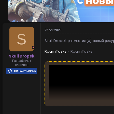
22 Авг 2023
S
Skuli Dropek разместил(а) новый ресу
RoamTasks
- RoamTasks
Skuli Dropek
Разработчик
плагинов
C# РАЗРАБОТЧИК