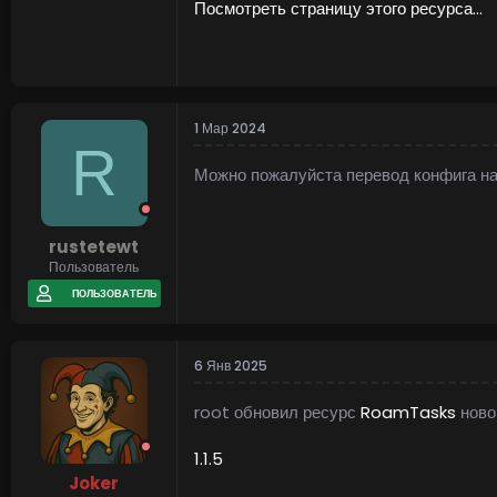
Посмотреть страницу этого ресурса...
1 Мар 2024
R
"RoamTasks transforms Rust activities
Можно пожалуйста перевод конфига на
All players face the same task."
rustetewt
Usage
Пользователь
ПОЛЬЗОВАТЕЛЬ
Plug n' play.
Includes 50+ preconfigured Task
Tasks automatically start based
6 Янв 2025
Start specific Tasks with conso
Edit the default preset Tasks and
root обновил ресурс
RoamTasks
ново
Useful console commands = "Roa
1.1.5
Joker