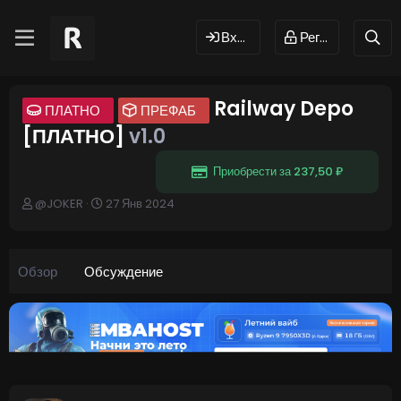
Вход
Регистрация
Railway Depo
ПЛАТНО
ПРЕФАБ
[ПЛАТНО]
v1.0
Приобрести за 237,50 ₽
А
Д
@JOKER
27 Янв 2024
в
а
т
т
о
а
р
н
Обзор
Обсуждение
т
а
е
ч
м
а
ы
л
а