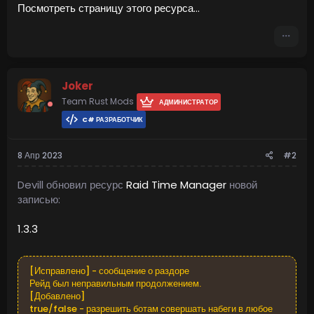
Посмотреть страницу этого ресурса...
Joker
Team Rust Mods
АДМИНИСТРАТОР
C# РАЗРАБОТЧИК
8 Апр 2023
#2
Devill обновил ресурс
Raid Time Manager
новой
записью:
1.3.3
[Исправлено] - сообщение о раздоре
Рейд был неправильным продолжением.
[Добавлено]
true/false - разрешить ботам совершать набеги в любое