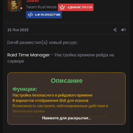
Joker
Team Rust Mods
АДМИНИСТРАТОР
C# РАЗРАБОТЧИК
22 Янв 2023
#1
Devill разместил(а) новый ресурс:
Raid Time Manager
- Настройка времени рейда на
сервере
Описание
Функции:
Настройка безопасного и рейдового времени
6 вариантов отображения GUI для игроков
Возможность настроить заблокированные действия в
безопасное время
Возможность установки времени как для дня недели
Нажмите для раскрытия...
(Используется по умолчанию), так и для конкретной даты
Гибкие и интуитивно понятные настройки плагина
Пользовательский интерфейс в реальном времени (имеет...