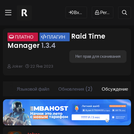
Вход
Регистрация
Raid Time
ПЛАТНО
ПЛАГИН
Manager
1.3.4
Нет прав для скачивания
А
Д
Joker
22 Янв 2023
в
а
т
т
о
а
р
н
оты
Языковой файл
Обновления (2)
Обсуждение
т
а
е
ч
м
а
ы
л
а