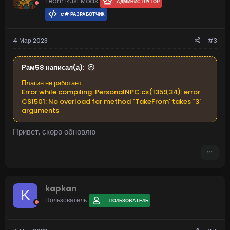
Team Rust Mods
АДМИНИСТРАТОР
C# РАЗРАБОТЧИК
4 Мар 2023
#3
Рам58 написал(а):
Плагин не работает
Error while compiling: PersonalNPC.cs(1359,34): error
CS1501: No overload for method `TakeFrom' takes `3'
arguments
Привет, скоро обновлю
kapkan
K
Пользователь
ПОЛЬЗОВАТЕЛЬ