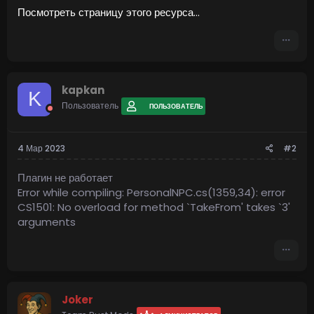
Собирайте и подбирайте ресурсы в 50 метрах от точки
Посмотреть страницу этого ресурса...
старта (/pnpc auto-farm, /pnpc auto-pickup)
Пикап...
kapkan
K
Пользователь
ПОЛЬЗОВАТЕЛЬ
4 Мар 2023
#2
Плагин не работает
Error while compiling: PersonalNPC.cs(1359,34): error
CS1501: No overload for method `TakeFrom' takes `3'
arguments
Joker