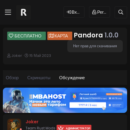
Вход
Регистрация
Pandora
1.0.0
БЕСПЛАТНО
КАРТА
Нет прав для скачивания
А
Д
Joker
15 Май 2023
в
а
т
т
о
а
р
н
Обзор
Скриншоты
Обсуждение
т
а
е
ч
м
а
ы
л
а
Joker
Team Rust Mods
АДМИНИСТРАТОР