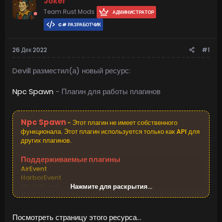
Joker
Team Rust Mods
АДМИНИСТРАТОР
C# РАЗРАБОТЧИК
26 Дек 2022
#1
Devill разместил(а) новый ресурс:
Npc Spawn
- Плагин для работы плагинов
Npc Spawn
- Этот плагин не имеет собственного
функционала. Этот плагин используется только как API для
других плагинов.
Поддерживаемые плагины
AirEvent
HarborEvent
WaterEvent
Нажмите для раскрытия...
Satellite Dish Event
Power Plant Event
Junkyard Event
Посмотреть страницу этого ресурса...