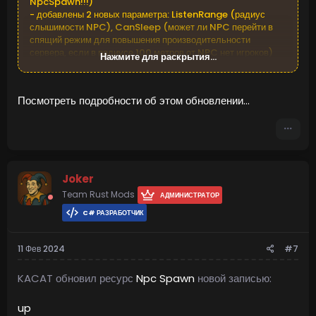
NpcSpawn!!!)
- добавлены 2 новых параметра: ListenRange (радиус
слышимости NPC), CanSleep (может ли NPC перейти в
спящий режим для повышения производительности
сервера, если в радиусе 100 метров от NPC нет игроков)
Нажмите для раскрытия...
- добавлена функциональность для моего будущего
плагина - Событие на заправочной станции (будет доступно
для продажи на веб-сайте в течение ближайших двух
Посмотреть подробности об этом обновлении...
дней)\...
Joker
Team Rust Mods
АДМИНИСТРАТОР
C# РАЗРАБОТЧИК
11 Фев 2024
#7
KACAT обновил ресурс
Npc Spawn
новой записью:
up