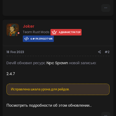
BossMonster
BetterNpc
Defendable Bases
Defendable Homes
Water Patrol
Convoy
Joker
Armored Train
Team Rust Mods
Sputnik
АДМИНИСТРАТОР
Space
C# РАЗРАБОТЧИК
Cobalt Laboratory
XDChinookEvent...
18 Янв 2023
#2
Devill обновил ресурс
Npc Spawn
новой записью:
2.4.7
Исправлена шкала урона для рейдов.
Посмотреть подробности об этом обновлении...