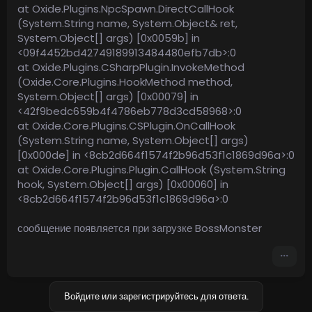
at Oxide.Plugins.NpcSpawn.DirectCallHook
(System.String name, System.Object& ret,
System.Object[] args) [0x0059b] in
<09f4452bd42749189913484480efb7db>:0
at Oxide.Plugins.CSharpPlugin.InvokeMethod
(Oxide.Core.Plugins.HookMethod method,
System.Object[] args) [0x00079] in
<42f9bedc659b4f4786eb778d3cd58968>:0
at Oxide.Core.Plugins.CSPlugin.OnCallHook
(System.String name, System.Object[] args)
[0x000de] in <8cb2d664f1574f2b96d53f1c1869d96a>:0
at Oxide.Core.Plugins.Plugin.CallHook (System.String
hook, System.Object[] args) [0x00060] in
<8cb2d664f1574f2b96d53f1c1869d96a>:0
сообщение появляется при загрузке BossMonster
Войдите или зарегистрируйтесь для ответа.