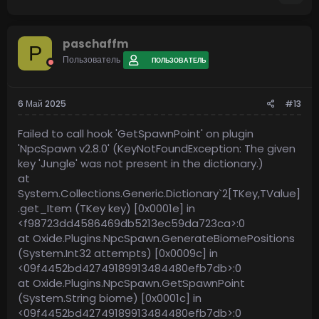
paschaffm
P
Пользователь
ПОЛЬЗОВАТЕЛЬ
6 Май 2025
#13
Failed to call hook 'GetSpawnPoint' on plugin
'NpcSpawn v2.8.0' (KeyNotFoundException: The given
key 'Jungle' was not present in the dictionary.)
at
System.Collections.Generic.Dictionary`2[TKey,TValue]
.get_Item (TKey key) [0x0001e] in
<f98723dd4586469db5213ec59da723ca>:0
at Oxide.Plugins.NpcSpawn.GenerateBiomePositions
(System.Int32 attempts) [0x0009c] in
<09f4452bd42749189913484480efb7db>:0
at Oxide.Plugins.NpcSpawn.GetSpawnPoint
(System.String biome) [0x0001c] in
<09f4452bd42749189913484480efb7db>:0