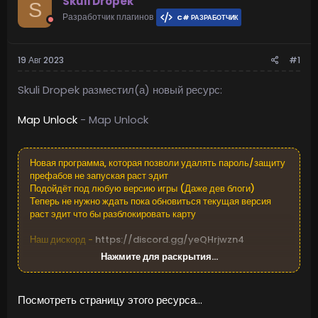
Skuli Dropek
S
Разработчик плагинов
C# РАЗРАБОТЧИК
19 Авг 2023
#1
Skuli Dropek разместил(а) новый ресурс:
Map Unlock
- Map Unlock
Новая программа, которая позволи удалять пароль/защиту
префабов не запуская раст эдит
Подойдёт под любую версию игры (Даже дев блоги)
Теперь не нужно ждать пока обновиться текущая версия
раст эдит что бы разблокировать карту
Наш дискорд -
https://discord.gg/yeQHrjwzn4
Нажмите для раскрытия...
Посмотреть страницу этого ресурса...