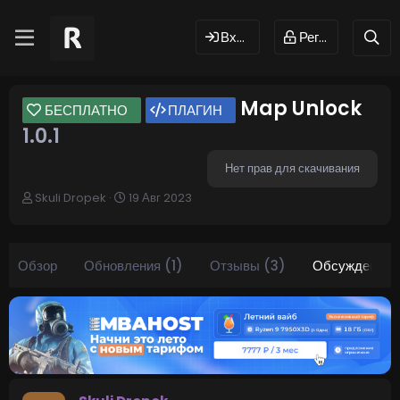
Вход
Регистрация
Map Unlock
БЕСПЛАТНО
ПЛАГИН
1.0.1
Нет прав для скачивания
А
Д
Skuli Dropek
19 Авг 2023
в
а
т
т
о
а
р
н
Обзор
Обновления (1)
Отзывы (3)
Обсуждение
т
а
е
ч
м
а
ы
л
а