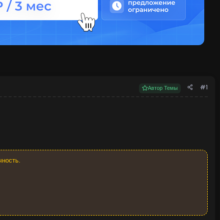
#1
Автор Темы
чность.