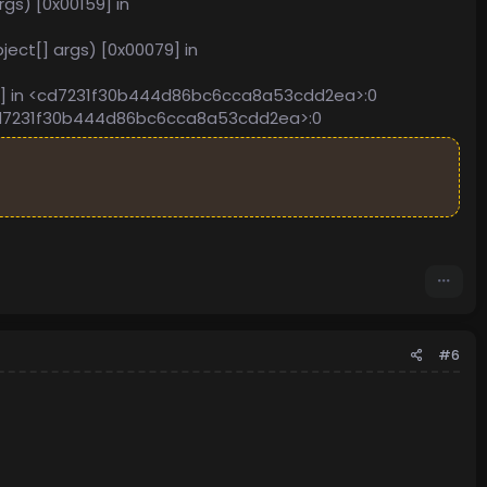
gs) [0x00159] in
ect[] args) [0x00079] in
0d8] in <cd7231f30b444d86bc6cca8a53cdd2ea>:0
n <cd7231f30b444d86bc6cca8a53cdd2ea>:0
#6