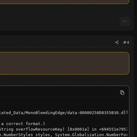
#4
ated_Data/MonoBleedingEdge/data-00000250D8355B30.dll

a correct format.)

String overflowResourceKey) [0x0001a] in <694551e795764b9
n.NumberStyles styles, System.Globalization.NumberFormatI