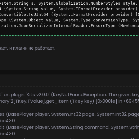
ystem.String s, System.Globalization.NumberStyles style,
4 (System.String value, System.IFormatProvider provider) 
Convertible.ToUInt64 (System.IFormatProvider provider) [0
ype (System.Object value, System.Type conversionType, Sy
ization.JsonSerializerInternalReader.EnsureType (Newtons
ет, и плагин не работает.
 on plugin 'Kits v2.0.0' (KeyNotFoundException: The given key
onary`2[TKey,TValue].get_Item (TKey key) [0x0001e] in <6945
ces (BasePlayer player, System.Int32 page, System.Int32 pag
bc4>:0
t (BasePlayer player, System.String command, System.String
bc4>:0