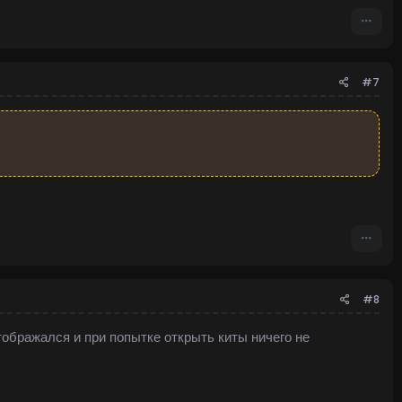
#7
#8
тображался и при попытке открыть киты ничего не