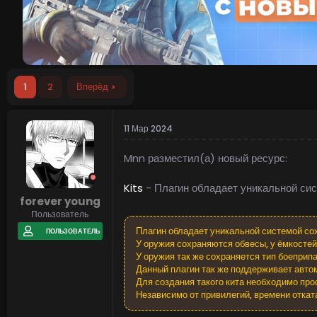
1
2
Вперёд
11 Мар 2024
Mnn разместил(а) новый ресурс:
Kits
- Плагин обладает уникальной си
forever young
Пользователь
Плагин обладает уникальной системой сох
ПОЛЬЗОВАТЕЛЬ
У оружия сохраняются обвесы, у ёмкостей 
У оружия так же сохраняется тип боеприпа
Данный плагин так же поддерживает автом
Для создания такого кита необходимо прос
Независимо от привилегий, времени отката