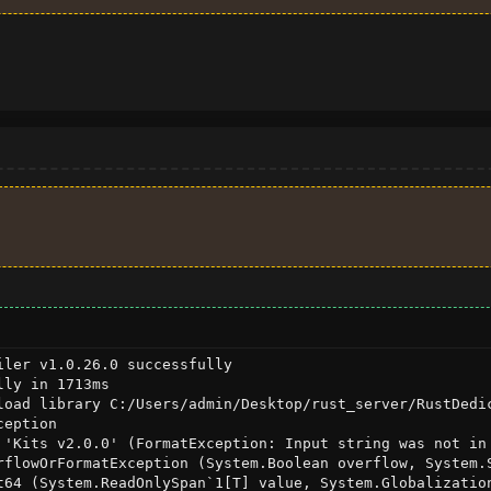
iler v1.0.26.0 successfully

ly in 1713ms

load library C:/Users/admin/Desktop/rust_server/RustDedic
eption

 'Kits v2.0.0' (FormatException: Input string was not in 
rflowOrFormatException (System.Boolean overflow, System.
t64 (System.ReadOnlySpan`1[T] value, System.Globalizatio