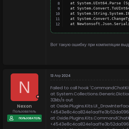
  at System.UInt64.Parse (S
  at System.Convert.ToUInt6
  at System.String.System.I
  at System.Convert.ChangeT
  at Newtonsoft.Json.Serial
Вот такую ошибку при компиляции выда
13 Апр 2024
N
Failed to call hook 'CommandChatKit'
at System.Collections.Generic.Dicti
32kb/s out
at Oxide.Plugins.Kits.UI_DrawInterfa
Nexon
<4543e8c4ca824e1aaffe3b52da096
Пользователь
at Oxide.Plugins.Kits.CommandChatKi
ПОЛЬЗОВАТЕЛЬ
<4543e8c4ca824e1aaffe3b52da096