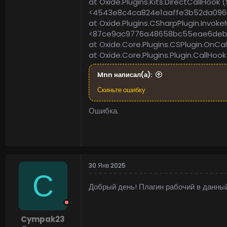
at Oxide.Plugins.Kits.DirectCallHook
<4543e8c4ca824e1aaffe3b52da096
at Oxide.Plugins.CSharpPlugin.Invok
<87ce9ac9776a48658bc55eae6deb
at Oxide.Core.Plugins.CSPlugin.OnC
at Oxide.Core.Plugins.Plugin.CallH
Mnn написал(а):
Скиньте ошибку
Ошибка.
30 Янв 2025
C
Добрый день! Плагин рабочий в данны
Cympak23