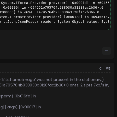
 System.IFormatProvider provider) [0x0001d] in <694551e79
[0x00006] in <694551e795764b938030a3128fac2b36>:0

x00000] in <694551e795764b938030a3128fac2b36>:0

stem.IFormatProvider provider) [0x00128] in <694551e79576
oft.Json.JsonReader reader, System.Object value, System.
#5
 'Kits.home.image' was not present in the dictionary.)
51e795764b938030a3128fac2b36>:0 ents, 2 slprs 7kb/s in,
eperm) [0x016fe] in
[] args) [0x00017] in