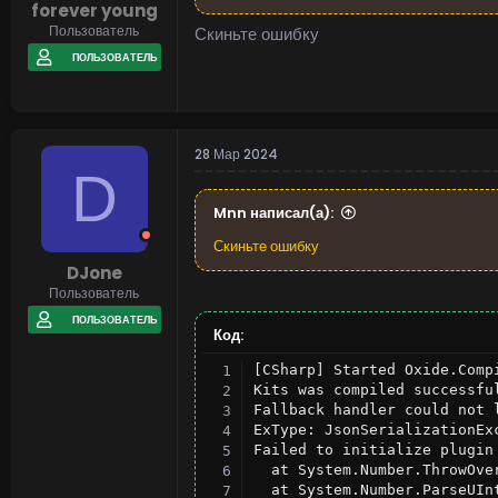
forever young
Пользователь
Скиньте ошибку
ПОЛЬЗОВАТЕЛЬ
28 Мар 2024
D
Mnn написал(а):
Скиньте ошибку
DJone
Пользователь
ПОЛЬЗОВАТЕЛЬ
Код:
[CSharp] Started Oxide.Comp
Kits was compiled successful
Fallback handler could not 
ExType: JsonSerializationExc
Failed to initialize plugin
  at System.Number.ThrowOve
  at System.Number.ParseUIn