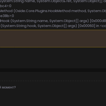
 (System.String name, System.Object& ret, System.Object[] ar
bc4>:0
eMethod (Oxide.Core.Plugins.HookMethod method, System.Obj
e38b>:0
allHook (System.String name, System.Object[] args) [0x00
ook (System.String hook, System.Object[] args) [0x00060] i
й момент?