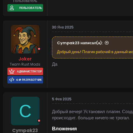
Пользователь
ПОЛЬЗОВАТЕЛЬ
30 Янв 2025
Cympak23 написал(а):
Добрый день! Плагин рабочий в данный м
Joker
Да
Team Rust Mods
АДМИНИСТРАТОР
C# РАЗРАБОТЧИК
5 Фев 2025
C
Добрый вечер! Установил плагин. Созд
происходит. больше ничего не трогал.
Вложения
Cympak23