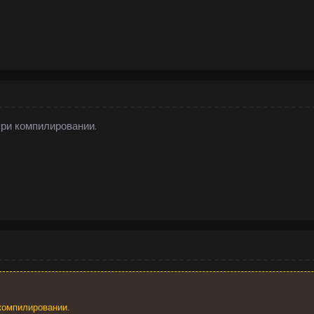
при компилировании.
 компилировании.