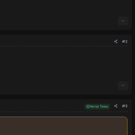
#2
#3
Автор Темы