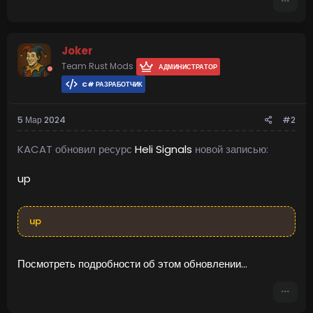
имеет свой собственный скин сигнала подачи. Владельцы
серверов могут...
Joker
Team Rust Mods
АДМИНИСТРАТОР
C# РАЗРАБОТЧИК
5 Мар 2024
#2
KACAT обновил ресурс
Heli Signals
новой записью:
up
up
Посмотреть подробности об этом обновлении...