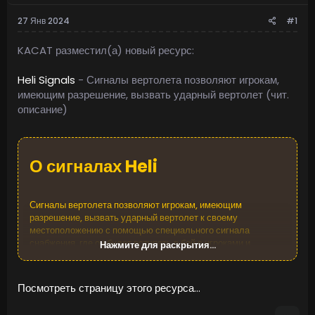
27 Янв 2024
#1
KACAT разместил(а) новый ресурс:
Heli Signals
- Сигналы вертолета позволяют игрокам,
имеющим разрешение, вызвать ударный вертолет (чит.
описание)
О сигналах Heli​
Сигналы вертолета позволяют игрокам, имеющим
разрешение, вызвать ударный вертолет к своему
местоположению с помощью специального сигнала
снабжения, где он будет вступать в бой с игроками и
Нажмите для раскрытия...
патрулировать, позволяя игрокам сражаться с ним, чтобы
выиграть ценные ящики вертолета.
Посмотреть страницу этого ресурса...
Плагин поставляется с 4 профилями вертолета по
умолчанию: Easy, Medium, Hard и Elite, каждый из которых