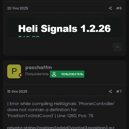
20 Янв 2025
#6
paschaffm
P
Пользователь
ПОЛЬЗОВАТЕЛЬ
15 Фев 2025
#7
| Error while compiling HeliSignals: 'PhoneController'
does not contain a definition for
'PositionToGridCoord' | Line: 1260, Pos: 76
private string PositionToGrid(Vector3 position) =>