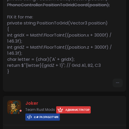
PhoneController.PositionToGridCoord(position);
FIX it for me:
private string PositionToGrid(Vector3 position)
{
int gridX = Mathf.FloorToInt((position.x + 3000f) /
146.3f);
int gridZ = Mathf.FloorToInt((position.z + 3000f) /
146.3f);
char letter = (char)('A' + gridX);
return $"{letter}{gridZ + 1}"; // Grid A1, B2, C3
}
Joker
Team Rust Mods
АДМИНИСТРАТОР
C# РАЗРАБОТЧИК