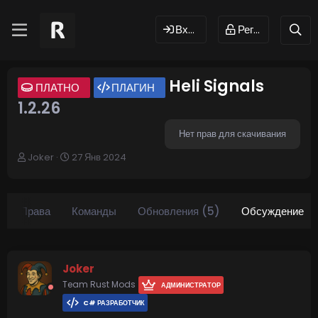
Вход
Регистрация
Heli Signals
ПЛАТНО
ПЛАГИН
1.2.26
Нет прав для скачивания
А
Д
Joker
27 Янв 2024
в
а
т
т
о
а
р
н
Права
Команды
Обновления (5)
Обсуждение
т
а
е
ч
м
а
ы
л
Joker
а
Team Rust Mods
АДМИНИСТРАТОР
C# РАЗРАБОТЧИК