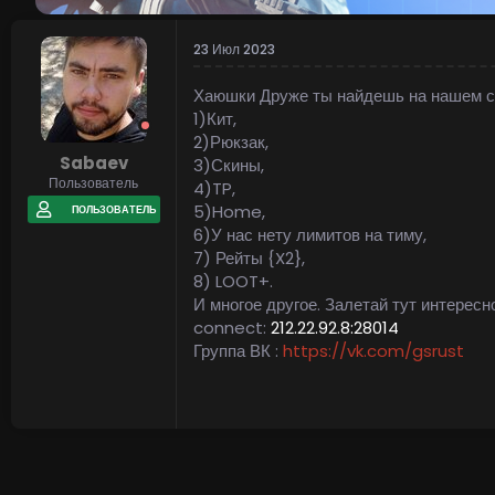
23 Июл 2023
Хаюшки Друже ты найдешь на нашем с
1)Кит,
2)Рюкзак,
Sabaev
3)Скины,
Пользователь
4)TP,
5)Home,
ПОЛЬЗОВАТЕЛЬ
6)У нас нету лимитов на тиму,
7) Рейты {X2},
8) LOOT+.
И многое другое. Залетай тут интересно
connect:
212.22.92.8:28014
Группа ВК :
https://vk.com/gsrust