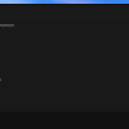
ервере:
.