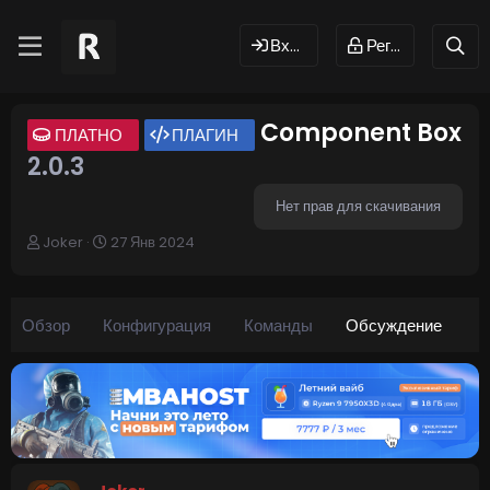
Вход
Регистрация
Component Box
ПЛАТНО
ПЛАГИН
2.0.3
Нет прав для скачивания
А
Д
Joker
27 Янв 2024
в
а
т
т
о
а
р
н
Обзор
Конфигурация
Команды
Обсуждение
т
а
е
ч
м
а
ы
л
а