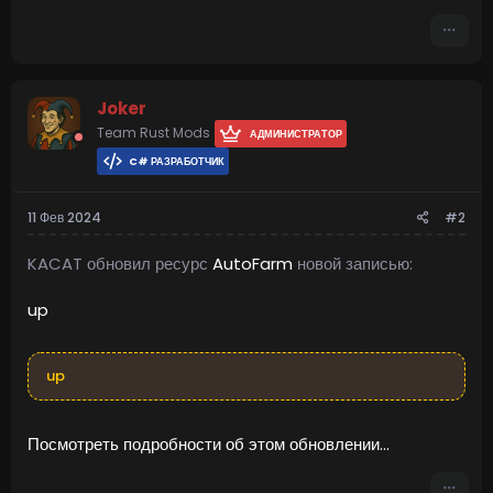
посажено.
Есть 2 небольших тайника, прикрепленных к ящику, один не
будет принимать предметы, и именно туда пойдут...
Joker
Team Rust Mods
АДМИНИСТРАТОР
C# РАЗРАБОТЧИК
11 Фев 2024
#2
KACAT обновил ресурс
AutoFarm
новой записью:
up
up
Посмотреть подробности об этом обновлении...