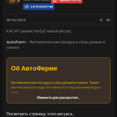
АДМИНИСТРАТОР
C# РАЗРАБОТЧИК
28 Янв 2024
#1
KACAT разместил(а) новый ресурс:
AutoFarm
- Автоматическая посадка и сбор урожая в
сеялке
Об АвтоФерме​
Автоматическая посадка и сбор урожая в сеялке. Также
автоматическая вода или требуется подключение воды к
воде.
Когда урожай созреет, он автоматически соберет его, если в
Нажмите для раскрытия...
ящике есть семена, и пересадит их на открытом
пространстве.
Растение и проверки находятся на таймерах, это может
Посмотреть страницу этого ресурса...
занять от 1 до 10 минут, прежде чем оно будет собрано /