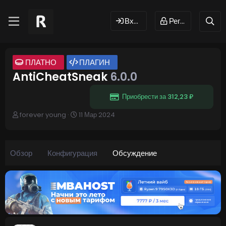
Вход
Регистрация
ПЛАТНО
ПЛАГИН
AntiCheatSneak
6.0.0
Приобрести за 312,23 ₽
А
Д
forever young
11 Мар 2024
в
а
т
т
о
а
р
н
Обзор
Конфигурация
Обсуждение
т
а
е
ч
м
а
ы
л
а