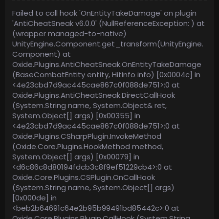
Failed to call hook 'OnEntityTakeDamage' on plugin
'AntiCheatSneak v6.0.0' (NullReferenceException: ) at
(wrapper managed-to-native)
UnityEngine.Component.get_transform(UnityEngine.
Component) at
Oxide.Plugins.AntiCheatSneak.OnEntityTakeDamage
(BaseCombatEntity entity, HitInfo info) [0x0004c] in
<4e23cbd7d9ac445cae867c0f088de751>:0 at
Oxide.Plugins.AntiCheatSneak.DirectCallHook
(System.String name, System.Object& ret,
System.Object[] args) [0x00355] in
<4e23cbd7d9ac445cae867c0f088de751>:0 at
Oxide.Plugins.CSharpPlugin.InvokeMethod
(Oxide.Core.Plugins.HookMethod method,
System.Object[] args) [0x00079] in
<d6c86c8d80194fdcb3c8f9ef51229cb4>:0 at
Oxide.Core.Plugins.CSPlugin.OnCallHook
(System.String name, System.Object[] args)
[0x000de] in
<beb2b64691c64e2b95b99491bd85442c>:0 at
Oxide.Core.Plugins.Plugin.CallHook (System.String