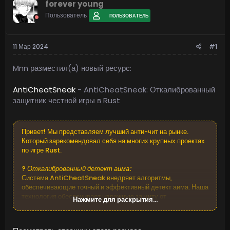
forever young
Пользователь
ПОЛЬЗОВАТЕЛЬ
11 Мар 2024
#1
Mnn разместил(а) новый ресурс:
AntiCheatSneak
- AntiCheatSneak: Откалиброванный
защитник честной игры в Rust
Привет! Мы представляем лучший анти-чит на рынке.
Который зарекомендовал себя на многих крупных проектах
по игре Rust.
?️
Откалиброванный детект аима:
Система AntiCheatSneak внедряет алгоритмы,
обеспечивающие точный и эффективный детект аима. Наша
технология обеспечивает надежную защиту от
Нажмите для раскрытия...
недобросовестных игроков, сохраняя атмосферу честного
соревнования.