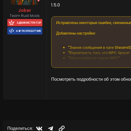
1.5.0
Joker
Team Rust Mods
Исправлены некоторые ошибки, связанные
АДМИНИСТРАТОР
C# РАЗРАБОТЧИК
Добавлены настройки:
"Значок сообщения в чате SteamID
"Вероятность того, что NPC бросит
"Шкала урона от гранат NPC"
"Получит ли NPC урон от столкнов
"Отобразить на маркере, сколько 
Посмотреть подробности об этом обнов
Vkontakte
Telegram
Ссылка
Поделиться: