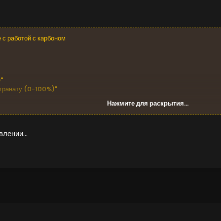
 с работой с карбоном
"
 гранату (0-100%)"
Нажмите для раскрытия...
ения с автомобилем"
времени прошло с момента приземления самолета"
лении...