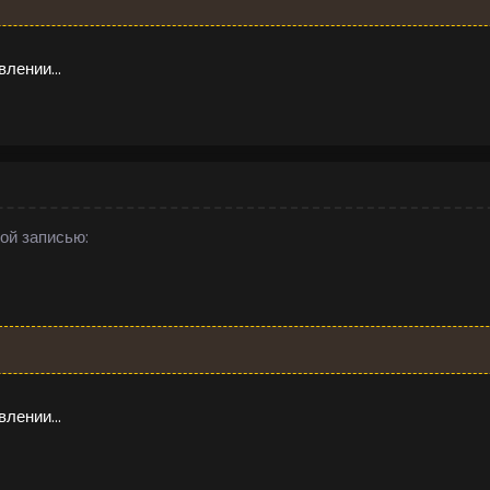
лении...
ой записью:
лении...