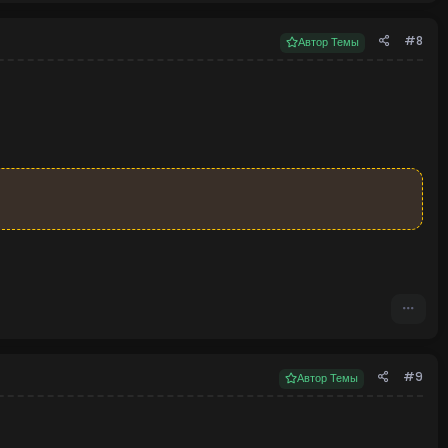
#8
Автор Темы
#9
Автор Темы