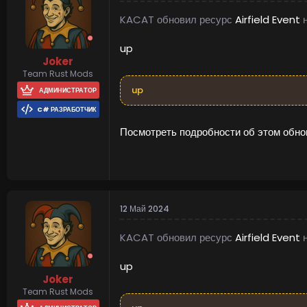
KACAT обновил ресурс
Airfield Event
н
up
Joker
Team Rust Mods
up
АДМИНИСТРАТОР
C# РАЗРАБОТЧИК
Посмотреть подробности об этом обнов
12 Май 2024
KACAT обновил ресурс
Airfield Event
н
up
Joker
Team Rust Mods