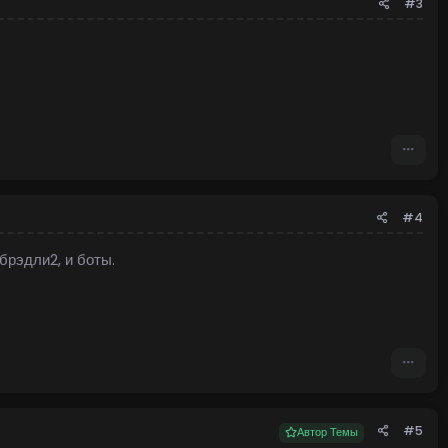
#3
#4
рэдли2, и боты.
#5
Автор Темы