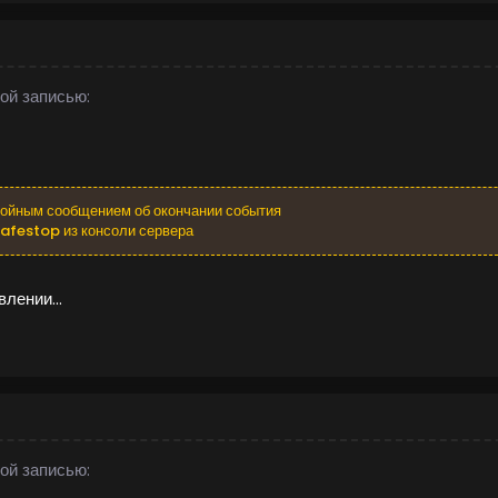
ой записью:
войным сообщением об окончании события
afestop из консоли сервера
лении...
ой записью: