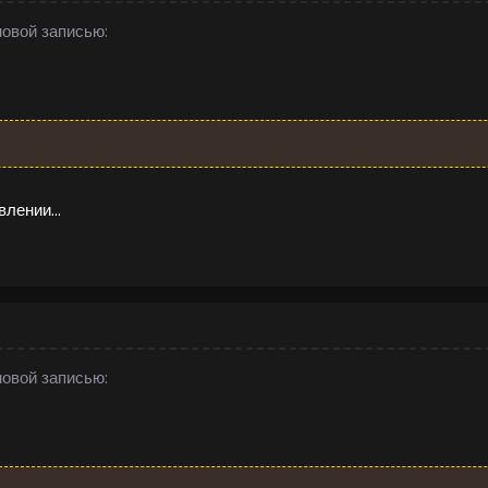
овой записью:
лении...
овой записью: