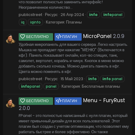
что позволит полностью заменить интерфейс!
Неограниченное количество...
publicstreet
Ресурс
26 Апр 2024
info
info
panel
Категория:
Плагины
iq
iqinfo
MicroPanel
2.0.9
БЕСПЛАТНО
ПЛАГИН
Удобная микропанель для вашего сервера. Легко настроить.
Мышка не пропадает при нажатие "МЕНЮ" (Включается в
кфг). Панель показывает онлайн, кол-во спящих, танк,
самолет, вертолет, корабль и чинук. Кнопок в меню можно
добавить сколько хочешь. Можно двигать панель в кфг.
Цвета можно поменять в кфг.
publicstreet
Ресурс
15 Май 2023
info
info
panel
Категория:
Бесплатные плагины
info
panel
panel
Menu - FuryRust
БЕСПЛАТНО
ПЛАГИН
2.0.0
FPanel - это полностью написанный с нуля плагин, который
имеет привычный дизайн для всех пользователей. Этот
плагин был создан с учетом оптимизации, что позволяет ему
работать быстрее и более эффективно. Он также