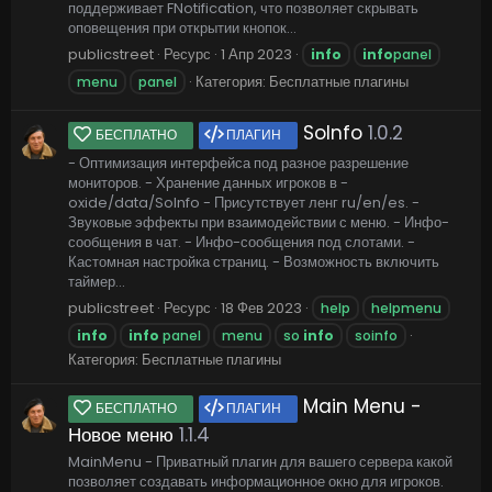
поддерживает FNotification, что позволяет скрывать
оповещения при открытии кнопок...
publicstreet
Ресурс
1 Апр 2023
info
info
panel
Категория:
Бесплатные плагины
menu
panel
SoInfo
1.0.2
БЕСПЛАТНО
ПЛАГИН
- Оптимизация интерфейса под разное разрешение
мониторов. - Хранение данных игроков в -
oxide/data/SoInfo - Присутствует ленг ru/en/es. -
Звуковые эффекты при взаимодействии с меню. - Инфо-
сообщения в чат. - Инфо-сообщения под слотами. -
Кастомная настройка страниц. - Возможность включить
таймер...
publicstreet
Ресурс
18 Фев 2023
help
helpmenu
info
info
panel
menu
so
info
soinfo
Категория:
Бесплатные плагины
Main Menu -
БЕСПЛАТНО
ПЛАГИН
Новое меню
1.1.4
MainMenu - Приватный плагин для вашего сервера какой
позволяет создавать информационное окно для игроков.