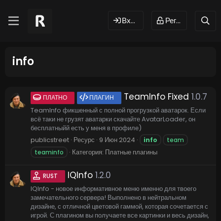
Вход
Регистрация
info
TeamInfo Fixed
1.0.7
ПЛАТНО
ПЛАГИН
TeamInfo фикшенный с полной прогрузкой аватарок. Если
всё таки не грузят аватарки скачайте AvatarLoader, он
бесплатныйй есть у меня в профиле)
publicstreet
Ресурс
9 Июн 2024
info
team
Категория:
Платные плагины
teaminfo
IQInfo
1.2.0
RUST
IQInfo - новое информативное меню именно для твоего
замечательного сервера! Выполнено в нейтральном
дизайне, с отличной цветовой гаммой, которая сочетается с
игрой. С плагином вы получаете все картинки и весь дизайн,