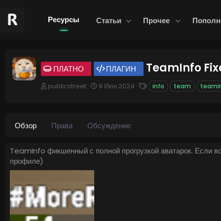
Ресурсы
Статьи
Прочее
Пополн
TeamInfo Fi
ПЛАТНО
ПЛАГИН
А
Д
Т
publicstreet
9 Июн 2024
info
team
teami
в
а
е
т
т
г
о
а
и
р
с
Обзор
Права
Обсуждение
о
з
д
TeamInfo фикшенный с полной прогрузкой аватарок. Если всё
а
профиле)
н
и
я