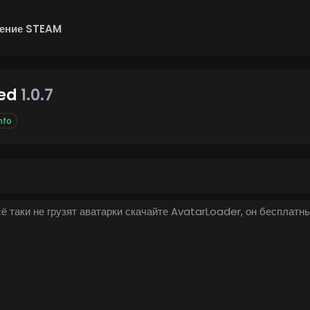
ение STEAM
xed
1.0.7
nfo
 таки не грузят аватарки скачайте AvatarLoader, он бесплатны