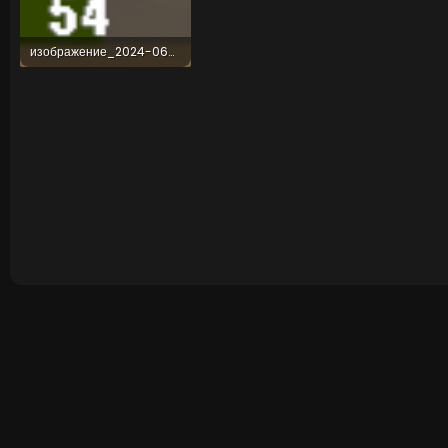
изображение_2024-06-09_215937882.png
16,5 KB · Просмотры: 26