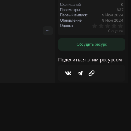
Скачиваний
0
Просмотры
637
Первый выпуск
9 Июн 2024
Обновление
9 Июн 2024
0
Оценка
,
0 оценок
0
0
з
Обсудить ресурс
в
ё
з
Поделиться этим ресурсом
д
Vkontakte
Telegram
Ссылка