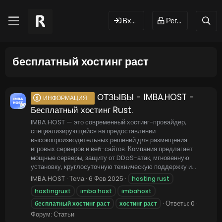
Вход
Регистрация
бесплатный хостинг раст
ОТЗЫВЫ - IMBA.HOST -
ИНФОРМАЦИЯ
Бесплатный хостинг Rust.
IMBA.HOST — это современный хостинг-провайдер,
специализирующийся на предоставлении
высокопроизводительных решений для размещения
игровых серверов и веб-сайтов. Компания предлагает
мощные серверы, защиту от DDoS-атак, мгновенную
установку, круглосуточную техническую поддержку и...
IMBA.HOST
Тема
6 Фев 2025
hosting rust
hostingrust
imba.host
imbahost
Ответы: 0
бесплатный
хостинг
раст
хостинг
раст
Форум:
Статьи