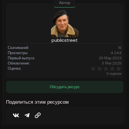
Автор
publicstreet
Скачиваний
16
Просмотры
4 244
Первый выпуск
29 Мар 2023
Обновление
3 Янв 2025
0
Оценка
,
0 оценок
0
0
з
Обсудить ресурс
в
ё
з
Поделиться этим ресурсом
д
Vkontakte
Telegram
Ссылка