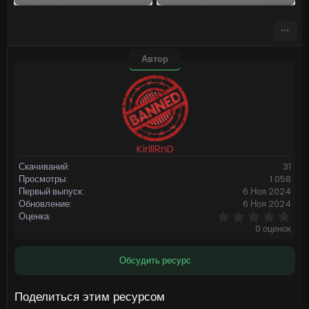
Автор
KirillRnD
Скачиваний
31
Просмотры
1 058
Первый выпуск
6 Ноя 2024
Обновление
6 Ноя 2024
0
Оценка
,
0 оценок
0
0
з
Обсудить ресурс
в
ё
з
Поделиться этим ресурсом
д