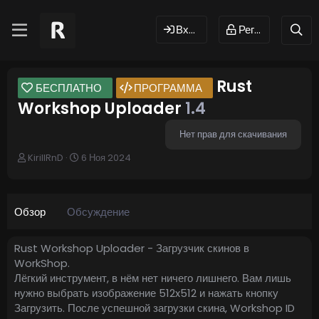
Вход
Регистрация
Rust
БЕСПЛАТНО
ПРОГРАММА
Workshop Uploader
1.4
Нет прав для скачивания
А
Д
KirillRnD
6 Ноя 2024
в
а
т
т
о
а
р
с
Обзор
Обсуждение
о
з
д
Rust Workshop Uploader - Загрузчик скинов в
а
WorkShop.
н
Лёгкий инструмент, в нём нет ничего лишнего. Вам лишь
и
нужно выбрать изображение 512x512 и нажать кнопку
я
Загрузить. После успешной загрузки скина, Workshop ID