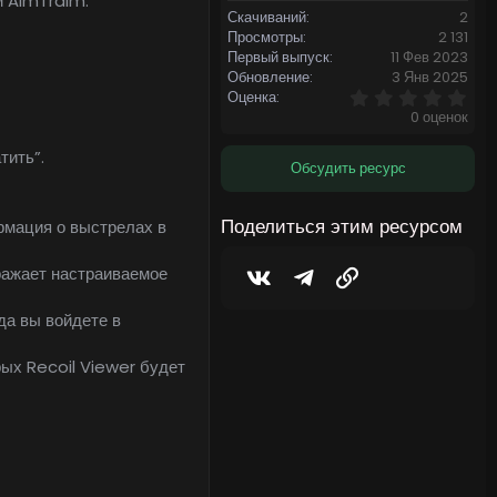
м AimTraim.
Скачиваний
2
Просмотры
2 131
Первый выпуск
11 Фев 2023
Обновление
3 Янв 2025
0
Оценка
,
0 оценок
0
0
тить”.
з
Обсудить ресурс
в
ё
з
Поделиться этим ресурсом
рмация о выстрелах в
д
бражает настраиваемое
Vkontakte
Telegram
Ссылка
а вы войдете в
ых Recoil Viewer будет