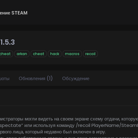
ение STEAM
r
1.5.3
icheat
arkan
cheat
hack
macros
recoil
шоты
Обновления (1)
Обсуждение
нистраторы могли видеть на своем экране схему отдачи, котору
 “spectate” или используя команду /recoil PlayerName/SteamI
вого лица, который недавно был включен в игру.