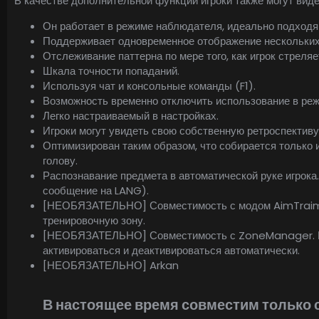
В качестве дополнительной функции игроки также могут вид
Он работает в режиме наблюдателя, идеально подходя
Поддерживает одновременное отображение нескольких
Отслеживание паттерна по мере того, как игрок стреляе
Шкала точности попаданий.
Используя чат и консольные команды (F1).
Возможность временно отключить использование в реж
Легко настраиваемый в настройках.
Игроки могут увидеть свою собственную ретроспективу
Оптимизирован таким образом, что собирается только 
голову.
Распознавание предмета в автоматической руке игрока.
сообщение на LANG).
[НЕОБЯЗАТЕЛЬНО] Совместимость с модом AimTraim. Д
тренировочную зону.
[НЕОБЯЗАТЕЛЬНО] Совместимость с ZoneManager. В ко
активироваться и деактивироваться автоматически.
[НЕОБЯЗАТЕЛЬНО] Arkan
В настоящее время совместим только 