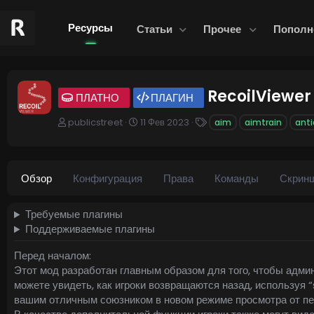
Ресурсы
Статьи
Прочее
Пополн
RecoilViewe
ПЛАТНО
ПЛАГИН
А
Д
Т
publicstreet
11 Фев 2023
aim
aimtrain
ant
в
а
е
т
т
г
о
а
и
р
с
Обзор
Конфигурация
Права
Команды
Скрин
о
з
д
Требуемые плагины
а
Поддерживаемые плагины
н
и
Перед началом:
я
Этот мод разработан главным образом для того, чтобы адми
можете увидеть, как игроки возвращаются назад, используя
вашим отличным союзником в новом режиме просмотра от пер