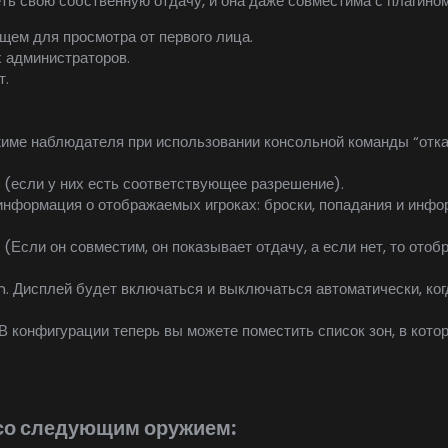
еть свою собственную отдачу, и она даже совместима с плагино
щем для просмотра от первого лица.
 администраторов.
т.
име наблюдателя при использовании консольной команды “отка
 (если у них есть соответствующее разрешение).
информация о отображаемых игроках: броски, попадания и инфо
 (Если он совместим, он показывает отдачу, а если нет, то ото
исплей будет включаться и выключаться автоматически, когд
нфигурации теперь вы можете поместить список зон, в котор
со следующим оружием:​