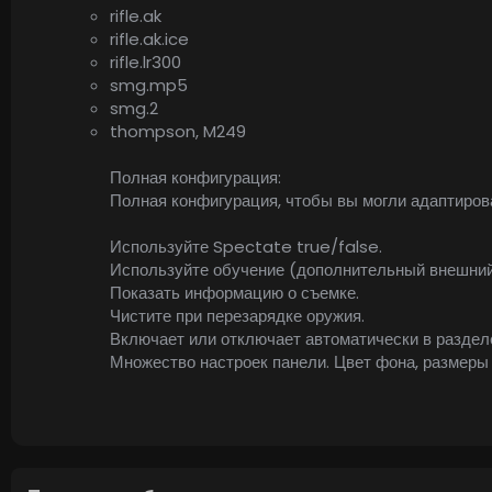
rifle.ak
rifle.ak.ice
rifle.lr300
smg.mp5
smg.2
thompson, M249
Полная конфигурация:
Полная конфигурация, чтобы вы могли адаптирова
Используйте Spectate true/false.
Используйте обучение (дополнительный внешний
Показать информацию о съемке.
Чистите при перезарядке оружия.
Включает или отключает автоматически в разделе
Множество настроек панели. Цвет фона, размеры т