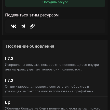
з
Обсудить ресурс
в
ё
з
Поделиться этим ресурсом
д
Vkontakte
Telegram
Ссылка
Последние обновления
1.7.3
Исправлены ловушки, некорректно появляющиеся внутри
или на краях укрытия, теперь они появляются...
1.7.2
Оптимизирована проверка соответствия объектов в
убежищах за счет прямого использования префабных...
up
Убежища больше не будут появляться, если из-за плохого