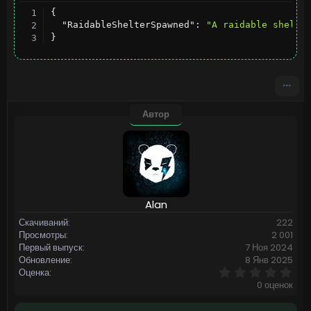
{
"RaidableShelterSpawned"
:
"A raidable shelte
}
Автор
Alan
Скачиваний
222
Просмотры
2 001
Первый выпуск
7 Ноя 2024
Обновление
8 Янв 2025
0
Оценка
,
0 оценок
0
0