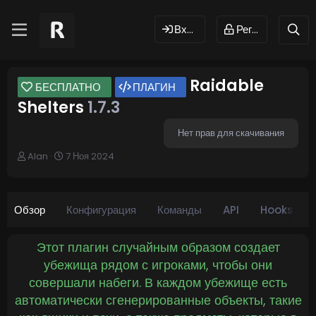
Вход
Регистрация
Raidable
БЕСПЛАТНО
ПЛАГИН
Shelters
1.7.3
Нет прав для скачивания
А
Д
Alan
7 Ноя 2024
в
а
т
т
о
а
р
с
Обзор
Конфигурация
Команды
API
Hooks
о
з
д
Этот плагин случайным образом создает
а
убежища рядом с игроками, чтобы они
н
совершали набеги. В каждом убежище есть
и
я
автоматически сгенерированные объекты, такие