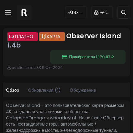
Вход
Регистрация
Observer Island
ПЛАТНО
КАРТА
1.4b
Приобрести за 1 170,87 ₽
А
Д
publicstreet
5 Окт 2024
в
а
т
т
о
а
р
с
Обзор
Обновления (1)
Обсуждение
о
з
д
Observer Island - это пользовательская карта размером
а
4K, созданная участниками сообщества
н
CollapsedOrange и wheatleymf. На острове Обсервер
и
есть нестандартные горы, автомобильные /
я
железнодорожные мосты, железнодорожные туннели,