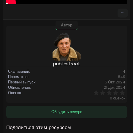
Автор
publicstreet
Скачиваний
4
Просмотры
849
Первый выпуск
5 Окт 2024
Обновление
21 Дек 2024
0
Оценка
,
0 оценок
0
0
з
Обсудить ресурс
в
ё
з
Поделиться этим ресурсом
д