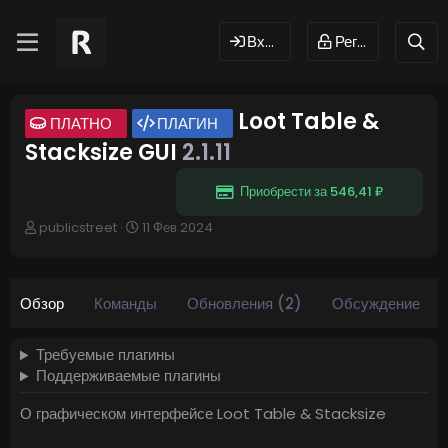
Вход
Регистрация
Loot Table &
ПЛАТНО
ПЛАГИН
Stacksize GUI
2.1.11
Приобрести за 546,41 ₽
А
Д
publicstreet
11 Фев 2024
в
а
т
т
о
а
р
с
Обзор
Команды
Обновления (2)
Обсуждение
о
з
д
Требуемые плагины
а
Поддерживаемые плагины
н
и
О графическом интерфейсе Loot Table & Stacksize
я