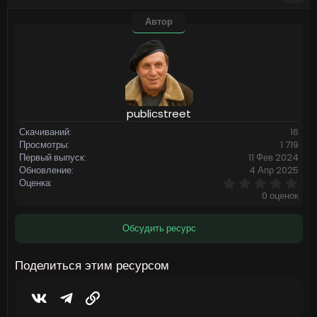
Автор
publicstreet
Скачиваний
16
Просмотры
1 719
Первый выпуск
11 Фев 2024
Обновление
4 Апр 2025
0
Оценка
,
0 оценок
0
0
з
Обсудить ресурс
в
ё
з
Поделиться этим ресурсом
д
Vkontakte
Telegram
Ссылка