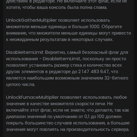
действиях в редакторе. Не включайте этот флаг, если не
хотите, чтобы ваша консоль была полна спама.
UnlockGatherMultiplier позволяет использовать
множители меньше единицы и больше 1000. Обратите
внимание, что множители меньше единицы могут привести
к неожиданным результатам в некоторых случаях.
DisableItemLimit Вероятно, самый безопасный флаг для
использования - DisableItemLimit, поскольку он просто
позволяет установить размер стека и количество всех
других элементов в редакторе до 2 147 483 647, что
является наибольшим возможным значением 32-битного
целого числа.
UnlockFurnaceMultiplier позволяет использовать любое
значение в качестве множителя скорости печи. Не
включайте этот флаг, если не знаете, что делаете, так как
диапазон значений по умолчанию от 0,1 до 100 должен
покрыть большинство случаев использования, а большие
значения могут повлиять на производительность сервера.