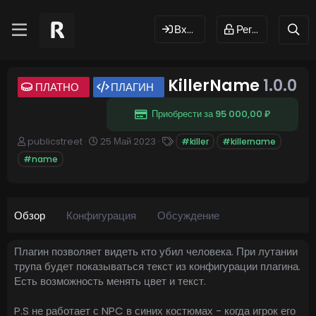
Вход
Регистрация
KillerName
1.0.0
ПЛАТНО
ПЛАГИН
Приобрести за 95 000,00 ₽
А
Д
Т
publicstreet
25 Май 2023
#killer
#killername
в
а
е
#name
т
т
г
о
а
и
р
с
о
Обзор
Конфигурация
з
Обсуждение
д
а
Плагин позволяет видеть кто убил человека. При лутании
н
трупа будет показываться текст из конфигурации плагина.
и
я
Есть возможность менять цвет и текст.
P.S не работает с NPC в синих костюмах - когда игрок его