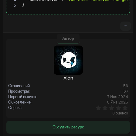
}
Автор
Alan
Скачиваний
56
Просмотры
1 167
Первый выпуск
7 Ноя 2024
Обновление
8 Янв 2025
0
Оценка
,
0 оценок
0
0
з
Обсудить ресурс
в
ё