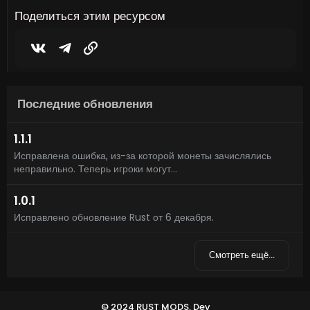
з
Поделиться этим ресурсом
д
Vkontakte
Telegram
Ссылка
Последние обновления
1.1.1
Исправлена ошибка, из-за которой монеты зачислялись
неправильно. Теперь игроки могут...
1.0.1
Исправлено обновление Rust от 6 декабря.
Смотреть ещё…
© 2024 RUST MODS,
Dev