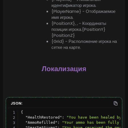
идентификатор игрока.
{PlayerName} - Отображаемое
имя игрока.
{PositionX}, , - Координаты
позиции игрока.{PositionY}
{PositionZ}
{Grid} - Расположение игрока на
сетке на карте.
Локализация
JSON:
{
"HealthRestored"
:
"You have been healed by <
"AmmoRefilled"
:
"Your ammo has been fully to
"GearSetGiven"
:
"You have received the gear 