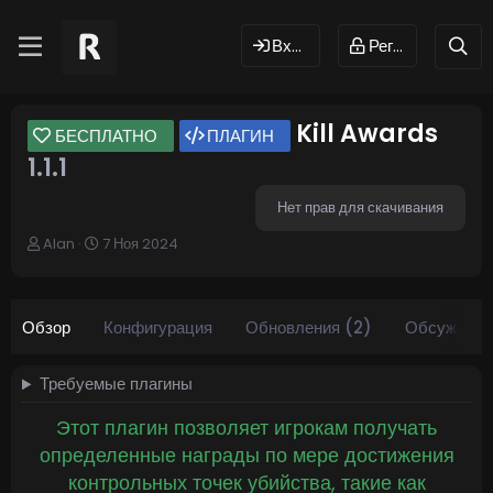
Вход
Регистрация
Kill Awards
БЕСПЛАТНО
ПЛАГИН
1.1.1
Нет прав для скачивания
А
Д
Alan
7 Ноя 2024
в
а
т
т
о
а
р
с
Обзор
Конфигурация
Обновления (2)
Обсуждени
о
з
д
Требуемые плагины
а
н
Этот плагин позволяет игрокам получать
и
определенные награды по мере достижения
я
контрольных точек убийства, такие как