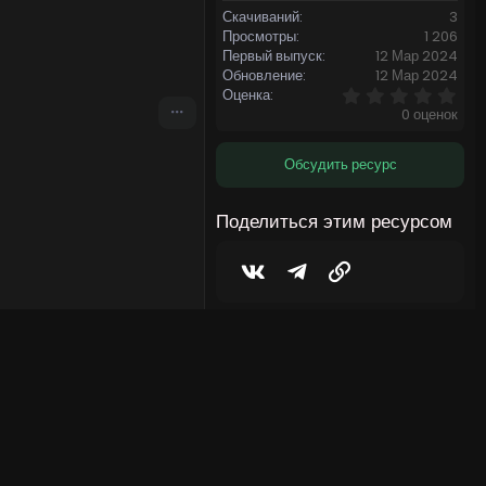
Скачиваний
3
Просмотры
1 206
Первый выпуск
12 Мар 2024
Обновление
12 Мар 2024
0
Оценка
,
0 оценок
0
0
з
Обсудить ресурс
в
ё
з
Поделиться этим ресурсом
д
Vkontakte
Telegram
Ссылка