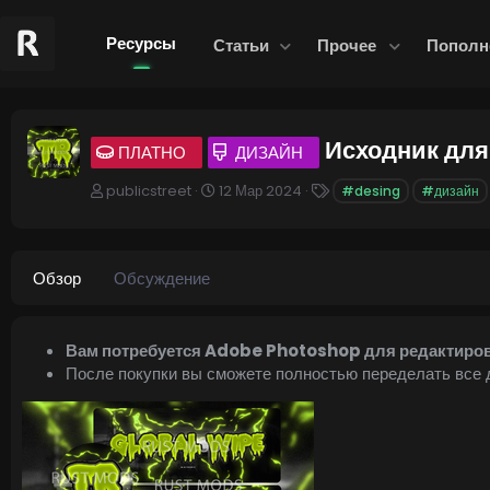
Ресурсы
Статьи
Прочее
Пополн
Исходник для
ПЛАТНО
ДИЗАЙН
А
Д
Т
publicstreet
12 Мар 2024
#desing
#дизайн
в
а
е
т
т
г
о
а
и
р
с
Обзор
Обсуждение
о
з
д
а
Вам потребуется Adobe Photoshop для редактиро
н
После покупки вы сможете полностью переделать все 
и
я