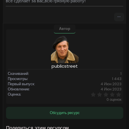
все сделает за вас,всю грязную работу!
Автор
publicstreet
Скачиваний
1
Просмотры
1 443
Первый выпуск
4 Июн 2023
Обновление
4 Июн 2023
0
Оценка
,
0 оценок
0
0
з
Обсудить ресурс
в
ё
з
Поделиться этим ресурсом
д