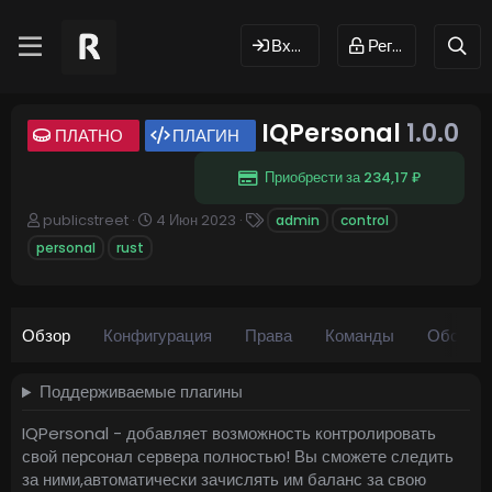
Вход
Регистрация
IQPersonal
1.0.0
ПЛАТНО
ПЛАГИН
Приобрести за 234,17 ₽
А
Д
Т
publicstreet
4 Июн 2023
admin
control
в
а
е
personal
rust
т
т
г
о
а
и
р
с
о
Обзор
Конфигурация
з
Права
Команды
Обсужд
д
а
Поддерживаемые плагины
н
и
IQPersonal - добавляет возможность контролировать
я
свой персонал сервера полностью! Вы сможете следить
за ними,автоматически зачислять им баланс за свою