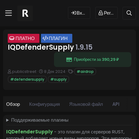
Вход
Регистрация
ПЛАТНО
ПЛАГИН
IQDefenderSupply
1.9.15
Приобрести за 390,29 ₽
А
Д
Т
publicstreet
8 Дек 2024
#airdrop
в
а
е
#defendersupply
#supply
т
т
г
о
а
и
р
с
о
Обзор
Конфигурация
з
Языковой файл
API
Обно
д
а
Поддерживаемые плагины
н
и
IQDefenderSupply
- это плагин для серверов RUST,
я
который добавляет новые виды аирдропов. Эти аирдропы