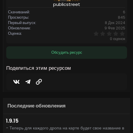
publicstreet
Скачиваний
6
Просмотры
845
Первый выпуск
8 Дек 2024
Обновление
9 Фев 2025
0
Оценка
,
0 оценок
0
0
з
Обсудить ресурс
в
ё
з
Поделиться этим ресурсом
д
Vkontakte
Telegram
Ссылка
Последние обновления
1.9.15
- Теперь для каждого дропа на карте будет свое название в