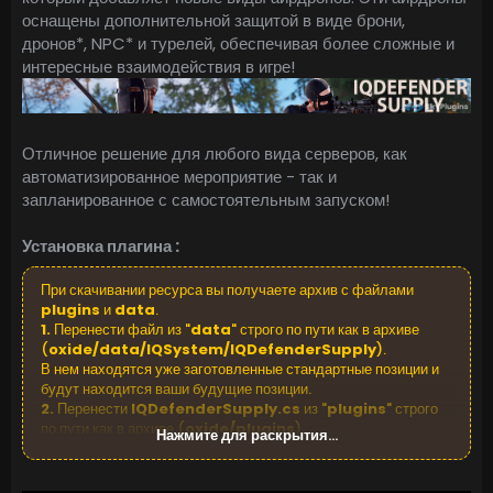
оснащены дополнительной защитой в виде брони,
дронов*, NPC* и турелей, обеспечивая более сложные и
интересные взаимодействия в игре!
Отличное решение для любого вида серверов, как
автоматизированное мероприятие - так и
запланированное с самостоятельным запуском!
Установка плагина :
При скачивании ресурса вы получаете архив с файлами
plugins
и
data
.
1.
Перенести файл из "
data
" строго по пути как в архиве
(
oxide/data/IQSystem/IQDefenderSupply
).
В нем находятся уже заготовленные стандартные позиции и
будут находится ваши будущие позиции.
2.
Перенести
IQDefenderSupply.cs
из "
plugins
" строго
по пути как в архиве (
oxide/plugins
)
Нажмите для раскрытия...
Пометка для пользователей, которые используют "Веб-
редактор" файлов на хостингах.