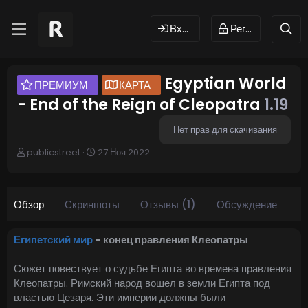
Вход
Регистрация
Egyptian World
ПРЕМИУМ
КАРТА
- End of the Reign of Cleopatra
1.19
Нет прав для скачивания
А
Д
publicstreet
27 Ноя 2022
в
а
т
т
о
а
р
с
Обзор
Скриншоты
Отзывы (1)
Обсуждение
о
з
д
Египетский мир
- конец правления Клеопатры
а
н
Сюжет повествует о судьбе Египта во времена правления
и
Клеопатры. Римский народ вошел в земли Египта под
я
властью Цезаря. Эти империи должны были