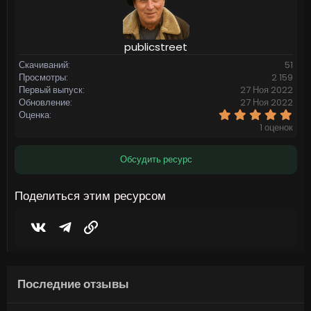
publicstreet
Скачиваний
51
Просмотры
2 159
Первый выпуск
27 Ноя 2022
Обновление
27 Ноя 2022
5
Оценка
,
1 оценок
0
0
з
Обсудить ресурс
в
ё
з
Поделиться этим ресурсом
д
Vkontakte
Telegram
Ссылка
Последние отзывы