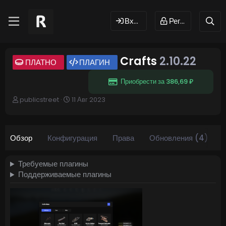
Вход
Регистрация
Crafts
2.10.22
ПЛАТНО
ПЛАГИН
Приобрести за 386,69 ₽
А
Д
publicstreet
11 Авг 2023
в
а
т
т
о
а
р
с
Обзор
Конфигурация
Права
Обновления (4)
о
з
д
Требуемые плагины
а
Поддерживаемые плагины
н
и
я