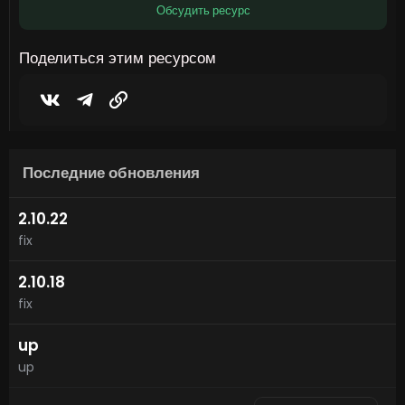
з
Обсудить ресурс
в
ё
з
Поделиться этим ресурсом
д
Vkontakte
Telegram
Ссылка
Последние обновления
2.10.22
fix
2.10.18
fix
up
up