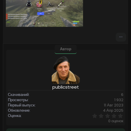
Автор
publicstreet
Скачиваний
6
Просмотры
1 932
Первый выпуск
11 Авг 2023
Обновление
4 Апр 2025
0
Оценка
,
0 оценок
0
0