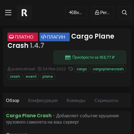
Вход
Регистрация
Cargo Plane
ПЛАТНО
ПЛАГИН
Crash
1.4.7
Приобрести за 153,77 ₽
А
Д
Т
publicstreet
24 Ноя 2022
cargo
cargoplanecrash
в
а
е
crash
event
plane
т
т
г
о
а
и
р
с
о
Обзор
Конфигурация
з
Команды
Скриншоты
Об
д
а
Cargo Plane Crash
- Добавляет событие крушения
н
грузового самолета на ваш сервер!
и
я