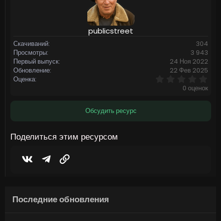
publicstreet
Скачиваний
304
Просмотры
3 943
Первый выпуск
24 Ноя 2022
Обновление
22 Фев 2025
0
Оценка
,
0 оценок
0
0
з
Обсудить ресурс
в
ё
з
Поделиться этим ресурсом
д
Vkontakte
Telegram
Ссылка
Последние обновления