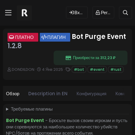
Вход
Регистрация
Bot Purge Event
ПЛАТНО
ПЛАГИН
1.2.8
Приобрести за 312,23 ₽
А
Д
Т
DONDILDON
4 Янв 2025
#bot
#event
#rust
в
а
е
т
т
г
о
а
и
р
с
Обзор
Description in EN
Конфигурация
Команды
о
з
д
Требуемые плагины
а
н
Bot Purge Event
- Бросьте вызов своим игрокам и пусть
и
они соревнуются за наибольшее количество убийств
я
NPC/ботов на протяжении всего события.