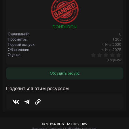
DONDILDON
Скачиваний
0
Просмотры
1 207
Первый выпуск
4 Янв 2025
Обновление
4 Янв 2025
0
Оценка
,
0 оценок
0
0
з
Обсудить ресурс
в
ё
з
Поделиться этим ресурсом
д
Vkontakte
Telegram
Ссылка
© 2024 RUST MODS,
Dev
Все права защищены / All rights reserved.