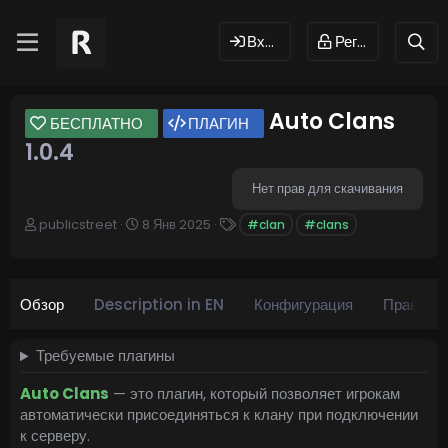
Вход
Регистрация
Auto Clans
БЕСПЛАТНО
ПЛАГИН
1.0.4
Нет прав для скачивания
А
Д
Т
publicstreet
8 Янв 2025
#clan
#clans
в
а
е
т
т
г
о
а
и
р
с
Обзор
Description in EN
Конфигурация
Права
о
з
д
Требуемые плагины
а
н
Auto Clans
— это плагин, который позволяет игрокам
и
автоматически присоединяться к клану при подключении
я
к серверу.