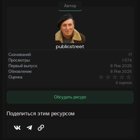
Автор
publicstreet
Скачиваний
17
Просмотры
1 074
Первый выпуск
8 Янв 2025
Обновление
8 Янв 2025
0
Оценка
,
0 оценок
0
0
з
Обсудить ресурс
в
ё
з
Поделиться этим ресурсом
д
Vkontakte
Telegram
Ссылка