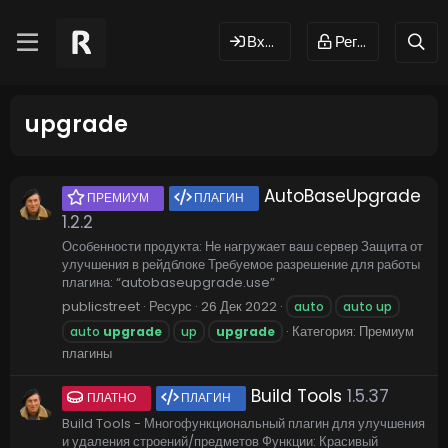
Вход
Регистрация
upgrade
AutoBaseUpgrade
ПРЕМИУМ
ПЛАГИН
1.2.2
Особенности продукта: Не нагружает ваш сервер Защита от
улучшения в рейдблоке Требуемое разрешение для работы
плагина: “autobaseupgrade.use”
publicstreet
Ресурс
26 Дек 2022
auto
auto up
Категория:
Премиум
auto
upgrade
up
upgrade
плагины
Build Tools
1.5.37
ПЛАТНО
ПЛАГИН
Build Tools - Многофункциональный плагин для улучшения
и удаления строений/предметов Функции: Красивый