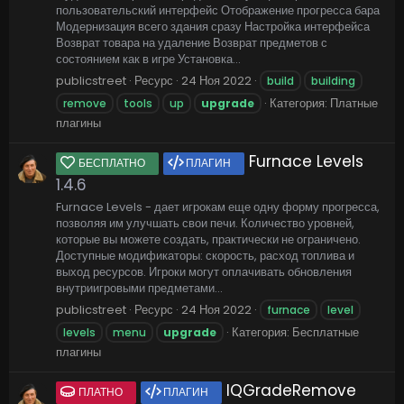
пользовательский интерфейс Отображение прогресса бара
Модернизация всего здания сразу Настройка интерфейса
Возврат товара на удаление Возврат предметов с
состоянием как в игре Установка...
publicstreet
Ресурс
24 Ноя 2022
build
building
Категория:
Платные
remove
tools
up
upgrade
плагины
Furnace Levels
БЕСПЛАТНО
ПЛАГИН
1.4.6
Furnace Levels - дает игрокам еще одну форму прогресса,
позволяя им улучшать свои печи. Количество уровней,
которые вы можете создать, практически не ограничено.
Доступные модификаторы: скорость, расход топлива и
выход ресурсов. Игроки могут оплачивать обновления
внутриигровыми предметами...
publicstreet
Ресурс
24 Ноя 2022
furnace
level
Категория:
Бесплатные
levels
menu
upgrade
плагины
IQGradeRemove
ПЛАТНО
ПЛАГИН