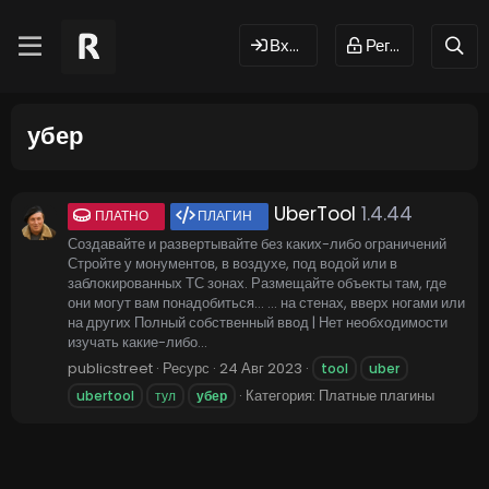
Вход
Регистрация
убер
UberTool
1.4.44
ПЛАТНО
ПЛАГИН
Создавайте и развертывайте без каких-либо ограничений
Стройте у монументов, в воздухе, под водой или в
заблокированных ТС зонах. Размещайте объекты там, где
они могут вам понадобиться... ... на стенах, вверх ногами или
на других Полный собственный ввод | Нет необходимости
изучать какие-либо...
publicstreet
Ресурс
24 Авг 2023
tool
uber
Категория:
Платные плагины
ubertool
тул
убер