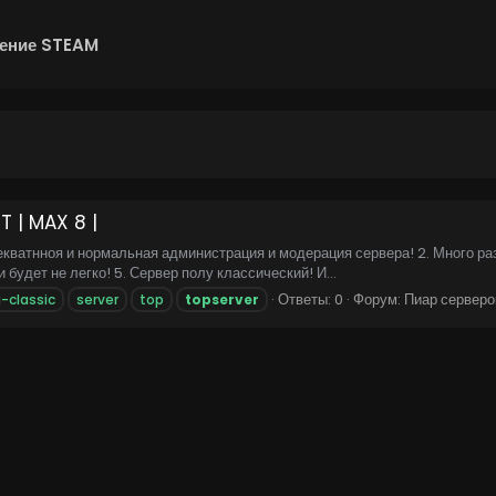
ение STEAM
T | MAX 8 |
екватнноя и нормальная администрация и модерация сервера! 2. Много ра
 будет не легко! 5. Сервер полу классический! И...
Ответы: 0
Форум:
Пиар серверо
-classic
server
top
topserver