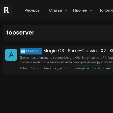
Ресурсы
Статьи
Прочее
Пополн
topserver
Magic OS | Semi-Classic | X2 | KI
СЕРВЕР
A
Добро пожаловать на сервер Magic OS Что у нас есть? 1. Ад
система анти чит, а также система блокировки которую обойти
Artur_Pikalov
Тема
19 Дек 2023
magicos
rust
semi