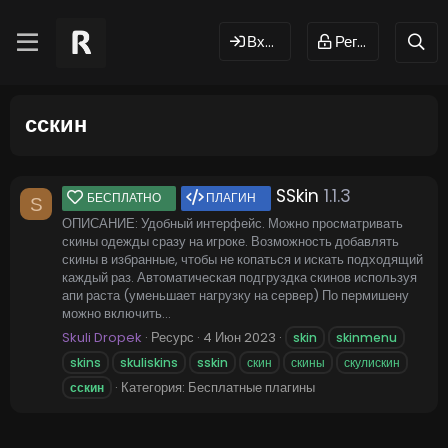
Вход
Регистрация
сскин
SSkin
1.1.3
БЕСПЛАТНО
ПЛАГИН
S
ОПИСАНИЕ: Удобный интерфейс. Можно просматривать
скины одежды сразу на игроке. Возможность добавлять
скины в избранные, чтобы не копаться и искать подходящий
каждый раз. Автоматическая подгруздка скинов используя
апи раста (уменьшает нагрузку на сервер) По пермишену
можно включить...
Skuli Dropek
Ресурс
4 Июн 2023
skin
skinmenu
skins
skuliskins
sskin
скин
скины
скулискин
Категория:
Бесплатные плагины
сскин