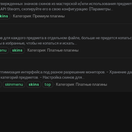
утвержденных значков скинов из мастерской и/или использования предме
I Steam, скопируйте его в свою конфигурацию (Параметры...
Категория:
Премиум плагины
kins
нов для каждого предмета в отдельном файле, больше не придется копат
в избранные, чтобы не копаться и искать...
Категория:
Платные плагины
enu
skins
птимизация интерфейса под разное разрешение мониторов. - Хранение да
атегорий предметов. - Настройка скинов для...
Категория:
Платные плагины
skinmenu
skins
top