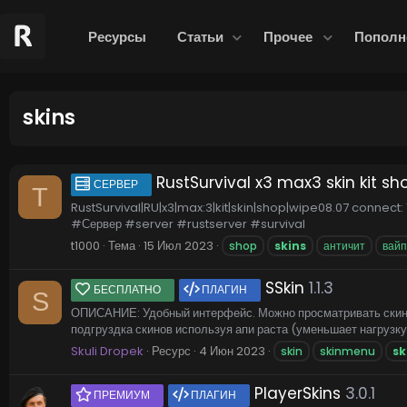
Ресурсы
Статьи
Прочее
Пополн
skins
RustSurvival x3 max3 skin kit sh
СЕРВЕР
T
RustSurvival|RU|x3|max:3|kit|skin|shop|wipe08.07 connect
#Сервер #server #rustserver #survival
t1000
Тема
15 Июл 2023
shop
skins
античит
вайп
SSkin
1.1.3
БЕСПЛАТНО
ПЛАГИН
S
ОПИСАНИЕ: Удобный интерфейс. Можно просматривать скины 
подгруздка скинов используя апи раста (уменьшает нагрузку
Skuli Dropek
Ресурс
4 Июн 2023
skin
skinmenu
sk
PlayerSkins
3.0.1
ПРЕМИУМ
ПЛАГИН