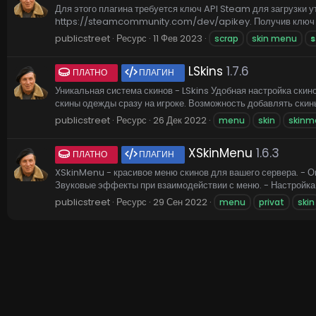
Для этого плагина требуется ключ API Steam для загрузки 
https://steamcommunity.com/dev/apikey. Получив ключ AP
publicstreet
Ресурс
11 Фев 2023
scrap
skin menu
s
LSkins
1.7.6
ПЛАТНО
ПЛАГИН
Уникальная система скинов - LSkins Удобная настройка ски
скины одежды сразу на игроке. Возможность добавлять скины 
publicstreet
Ресурс
26 Дек 2022
menu
skin
skinm
XSkinMenu
1.6.3
ПЛАТНО
ПЛАГИН
XSkinMenu - красивое меню скинов для вашего сервера. - О
Звуковые эффекты при взаимодействии с меню. - Настройка к
publicstreet
Ресурс
29 Сен 2022
menu
privat
skin