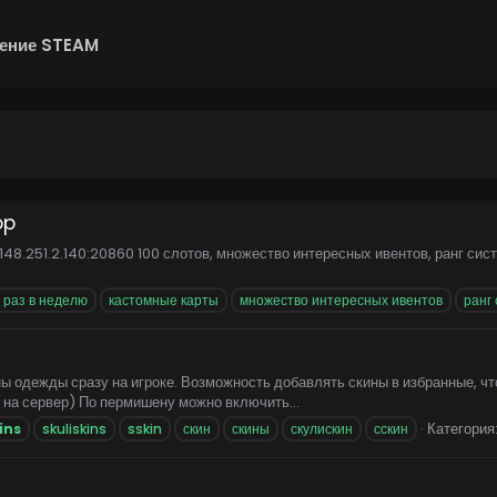
ение STEAM
op
: 148.251.2.140:20860 100 слотов, множество интересных ивентов, ранг 
 раз в неделю
кастомные карты
множество интересных ивентов
ранг
одежды сразу на игроке. Возможность добавлять скины в избранные, что
 на сервер) По пермишену можно включить...
Категория
ins
skuliskins
sskin
скин
скины
скулискин
сскин