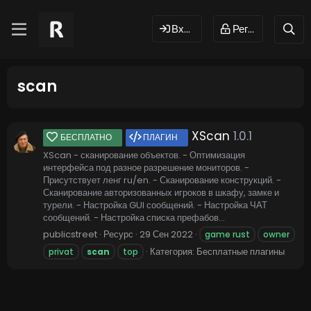
Вход
Регистрация
scan
XScan
1.0.1
БЕСПЛАТНО
ПЛАГИН
XScan - сканирование объектов. - Оптимизация
интерфейса под разное разрешение мониторов. -
Присутствует ленг ru/en. - Сканирование конструкций. -
Сканирование авторизованных игроков в шкафу, замке и
турели. - Настройка GUI сообщений. - Настройка ЧАТ
сообщений. - Настройка списка префабов...
publicstreet
Ресурс
29 Сен 2022
game rust
owner
Категория:
Бесплатные плагины
privat
scan
top