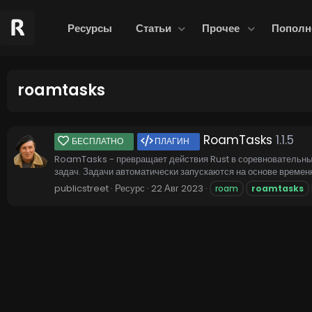
Ресурсы
Статьи
Прочее
Пополн
roamtasks
RoamTasks
1.1.5
БЕСПЛАТНО
ПЛАГИН
RoamTasks - превращает действия Rust в соревновательные 
задач. Задачи автоматически запускаются на основе времен
publicstreet
Ресурс
22 Авг 2023
roam
roamtasks