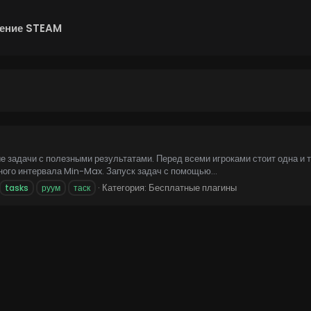
ение STEAM
задачи с полезными результатами. Перед всеми игроками стоит одна и т
ного интервала Min-Max. Запуск задач с помощью...
Категория:
Бесплатные плагины
tasks
руум
таск