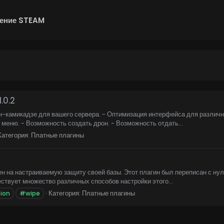
ение STEAM
1.0.2
икадзе для вашего сервера. - Оптимизация интерфейса для различных
меню. - Возможность создать дрон. - Возможность отдать...
Категория:
Платные плагины
8
ен на настраиваемую защиту своей базы. Этот плагин был переписан с ну
твует множество различных способов настройки этого...
Категория:
Платные плагины
tion
#wipe