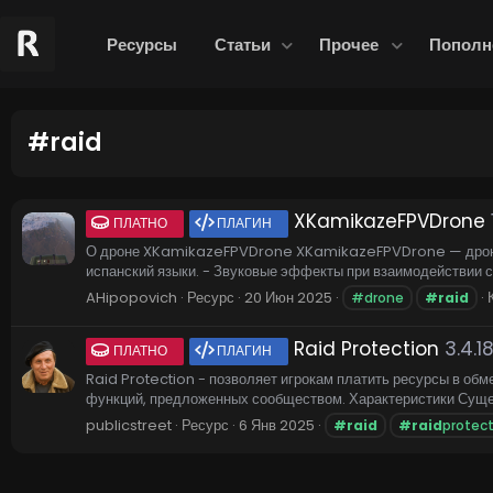
Ресурсы
Статьи
Прочее
Пополн
#raid
XKamikazeFPVDrone
ПЛАТНО
ПЛАГИН
О дроне XKamikazeFPVDrone XKamikazeFPVDrone — дрон-кам
испанский языки. - Звуковые эффекты при взаимодействии с 
AHipopovich
Ресурс
20 Июн 2025
#drone
#raid
Raid Protection
3.4.1
ПЛАТНО
ПЛАГИН
Raid Protection - позволяет игрокам платить ресурсы в обм
функций, предложенных сообществом. Характеристики Сущес
publicstreet
Ресурс
6 Янв 2025
#raid
#raid
protec