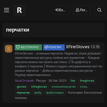
Вход
Регистрация
перчатки
XFireGloves
1.0.16
БЕСПЛАТНО
ПЛАГИН
S
XFireGloves - огненные перчатки. Надев их, игрок добывает
переплавленные ресурсы любым инструментом. - Каждые
перчатки можно настроить кастомно. [ По дефолту в
конфиге 2 перчатки ] Можно создать неограниченное кол-во
разных перчаток. - Добыча переплавленных ресурсов. -
Подбор переплавленных...
Skuli Dropek
Ресурс
26 Авг 2023
fire
firegloves
gloves
xfiregloves
огненыеперчатки
огонь
Категория:
Бесплатные
перчатки
файр
файргловерс
плагины